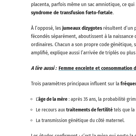
placenta, parfois même un sac amniotique, ce qui
syndrome de transfusion fœto-fœtale
.
À l’opposé, les
jumeaux dizygotes
résultent d’un
fécondés séparément, aboutissent à la naissance d
ordinaires. Chacun a son propre code génétique, 
amplifié, explique aussi l’arrivée de triplés ou plu
A lire aussi :
Femme enceinte et consommation de 
Trois paramètres principaux influent sur la
fréque
L’
âge de la mère
: après 35 ans, la probabilité gri
Le recours aux
traitements de fertilité
tels que la
La transmission génétique du côté maternel.
Les études confirment : c’est la mère qui porte la