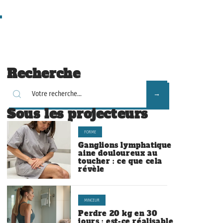
Recherche
Sous les projecteurs
FORME
Ganglions lymphatique
aine douloureux au
toucher : ce que cela
révèle
MINCEUR
Perdre 20 kg en 30
jours : est-ce réalisable