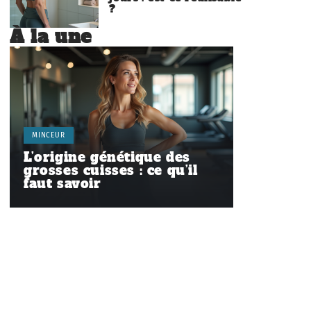
?
À la une
MINCEUR
L’origine génétique des
grosses cuisses : ce qu’il
faut savoir