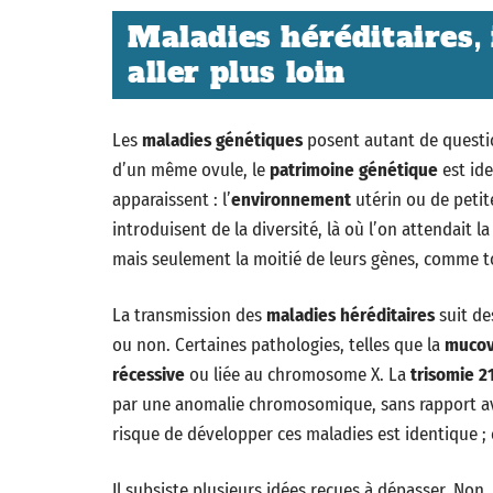
Maladies héréditaires, 
aller plus loin
Les
maladies génétiques
posent autant de questio
d’un même ovule, le
patrimoine génétique
est ide
apparaissent : l’
environnement
utérin ou de peti
introduisent de la diversité, là où l’on attendait 
mais seulement la moitié de leurs gènes, comme to
La transmission des
maladies héréditaires
suit de
ou non. Certaines pathologies, telles que la
mucov
récessive
ou liée au chromosome X. La
trisomie 2
par une anomalie chromosomique, sans rapport ave
risque de développer ces maladies est identique ; 
Il subsiste plusieurs idées reçues à dépasser. Non