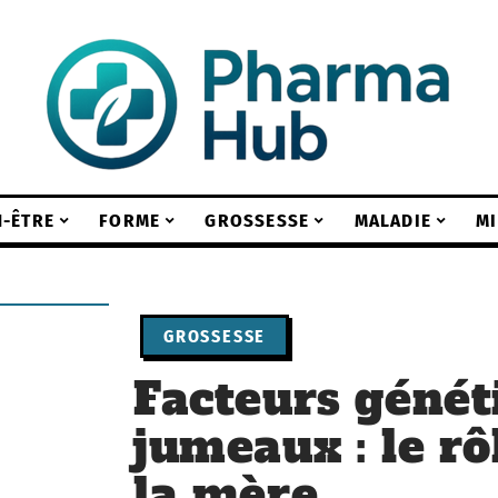
N-ÊTRE
FORME
GROSSESSE
MALADIE
M
GROSSESSE
Facteurs génét
jumeaux : le rô
la mère