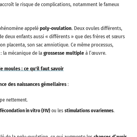
 accroît le risque de complications, notamment le fameux
 phénomène appelé
poly-ovulation
. Deux ovules différents,
e deux enfants aussi « différents » que des frères et sœurs
son placenta, son sac amniotique. Ce même processus,
s : la mécanique de la
grossesse multiple
à l’œuvre.
moules : ce qu'il faut savoir
nce des naissances gémellaires
:
mpe nettement.
fécondation in vitro (FIV)
ou les
stimulations ovariennes
.
 clé de la poly-ovulation, ce qui augmente les
chances d’avoir