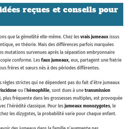
idées reçues et conseils pour
ns que la gémellité elle-même. Chez les
vrais jumeaux
issus
ntique, en théorie. Mais des différences parfois marquées
tes mutations survenues après la séparation embryonnaire
la copie conforme. Les
faux jumeaux
, eux, partagent une fratrie
us frères et sœurs nés à des périodes différentes.
s règles strictes qui ne dépendent pas du fait d’être jumeaux
iscidose
ou l’
hémophilie
, sont dues à une
transmission
1
, plus fréquente dans les grossesses multiples, est provoquée
c l’hérédité classique. Pour les
jumeaux monozygotes
, le
chez les dizygotes, la probabilité varie pour chaque enfant.
, avoir des jumeaux dans la famille n’augmente pas