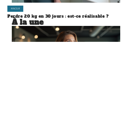
MINCEUR
Perdre 20 kg en 30 jours : est-ce réalisable ?
À la une
MINCEUR
L’origine génétique des grosses
cuisses : ce qu’il faut savoir